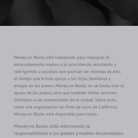
Money on Books está trabajando para impugnar el
encarcelamiento masivo y la reincidencia, reclutando y
redirigiendo a aquellos que podrían ser víctimas de ello,
al tiempo que brinda apoyo a los hijos, familiares y
amigos de los presos. Money on Books no se limita solo al
apoyo de los presos, sino que también ofrece servicios
ilimitados a las comunidades de la ciudad. Sobre todo,
como una organización sin fines de lucro de California,
Money on Books está disponible para todos.
Money on Books está retornarndo la
responsabilidad a los padres y madres encarcelados.